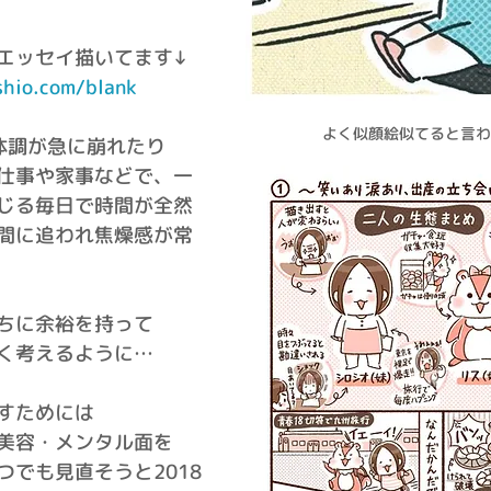
エッセイ描いてます↓
shio.com/blank
よく似顔絵似てると言わ
体調が急に崩れたり
仕事や家事などで、一
じる毎日で時間が全然
と時間に追われ焦燥感が常
ちに余裕を持って
く考えるように…
すためには
美容・メンタル面を
つでも見直そうと2018