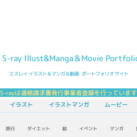
S-ray Illust&Manga＆Movie Portfoli
エスレイ イラスト＆マンガ＆動画 ポ
ートフォリオ サ
イト
-rayは適格請求書発行事業者登録を行っていま
イラスト
イラストマンガ
ムービー
旅行
ダイエット
絵
イベント
マンガ