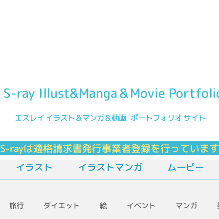
S-ray Illust&Manga＆Movie Portfoli
エスレイ イラスト＆マンガ＆動画 ポ
ートフォリオ サ
イト
-rayは適格請求書発行事業者登録を行っていま
イラスト
イラストマンガ
ムービー
旅行
ダイエット
絵
イベント
マンガ